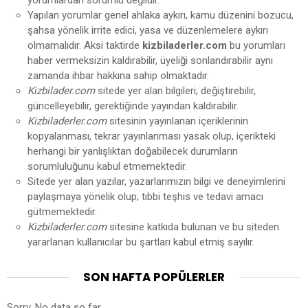
yorumlardan sorumlu değildir.
Yapılan yorumlar genel ahlaka aykırı, kamu düzenini bozucu,
şahsa yönelik irrite edici, yasa ve düzenlemelere aykırı
olmamalıdır. Aksi taktirde
kizbiladerler.com
bu yorumları
haber vermeksizin kaldırabilir, üyeliği sonlandırabilir aynı
zamanda ihbar hakkına sahip olmaktadır.
Kizbilader.com
sitede yer alan bilgileri; değiştirebilir,
güncelleyebilir, gerektiğinde yayından kaldırabilir.
Kizbiladerler.com
sitesinin yayınlanan içeriklerinin
kopyalanması, tekrar yayınlanması yasak olup, içerikteki
herhangi bir yanlışlıktan doğabilecek durumların
sorumluluğunu kabul etmemektedir.
Sitede yer alan yazılar, yazarlarımızın bilgi ve deneyimlerini
paylaşmaya yönelik olup; tıbbi teşhis ve tedavi amacı
gütmemektedir.
Kizbiladerler.com
sitesine katkıda bulunan ve bu siteden
yararlanan kullanıcılar bu şartları kabul etmiş sayılır.
SON HAFTA POPÜLERLER
Sorry. No data so far.