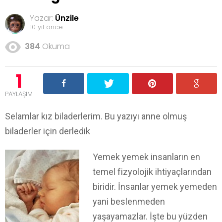
Yazar:
Ünzile
10 yıl önce
384
Okuma
1
PAYLAŞIM
Selamlar kız biladerlerim. Bu yazıyı anne olmuş
biladerler için derledik
Yemek yemek insanların en
temel fizyolojik ihtiyaçlarından
biridir. İnsanlar yemek yemeden
yani beslenmeden
yaşayamazlar. İşte bu yüzden