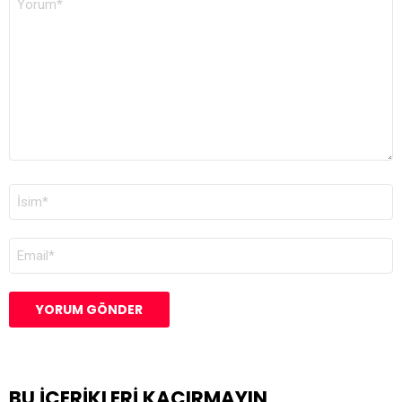
İSIM
*
E-
POSTA
*
BU IÇERIKLERI KAÇIRMAYIN