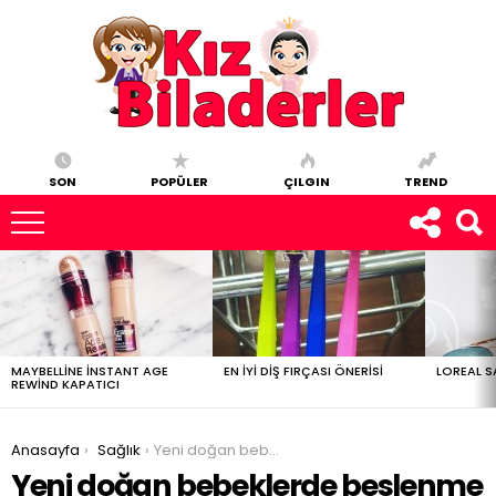
SON
POPÜLER
ÇILGIN
TREND
ÇOK
OKUNAN
YAZILAR
MAYBELLINE INSTANT AGE
EN IYI DIŞ FIRÇASI ÖNERISI
LOREAL S
REWIND KAPATICI
You are here:
Anasayfa
Sağlık
Yeni doğan bebeklerde beslenme
Yeni doğan bebeklerde beslenme