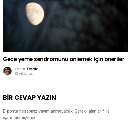
Gece yeme sendromunu önlemek için öneriler
Yazar:
Ünzile
10 yıl önce
BIR CEVAP YAZIN
E-posta hesabınız yayımlanmayacak.
Gerekli alanlar
*
ile
işaretlenmişlerdir
YORUM