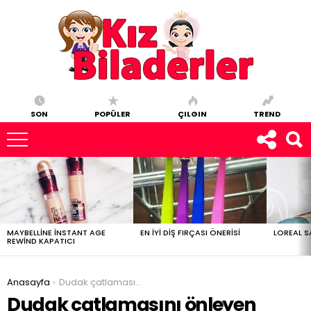
SON
POPÜLER
ÇILGIN
TREND
ÇOK
OKUNAN
YAZILAR
MAYBELLINE INSTANT AGE
EN IYI DIŞ FIRÇASI ÖNERISI
LOREAL S
REWIND KAPATICI
You are here:
Anasayfa
Dudak çatlamasını önleyen yöntemler
Dudak çatlamasını önleyen