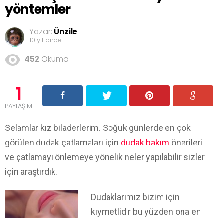
yöntemler
Yazar:
Ünzile
10 yıl önce
452
Okuma
1
PAYLAŞIM
Selamlar kız biladerlerim. Soğuk günlerde en çok
görülen dudak çatlamaları için
dudak bakım
önerileri
ve çatlamayı önlemeye yönelik neler yapılabilir sizler
için araştırdık.
Dudaklarımız bizim için
kıymetlidir bu yüzden ona en